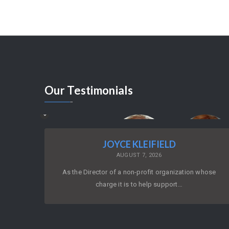
Our
Testimonials
JOYCE KLEIFIELD
AUGUST 7, 2026
As the Director of a non-profit organization whose
charge it is to help support…