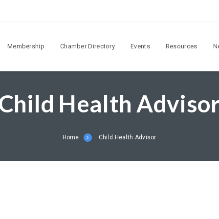
Membership
Chamber Directory
Events
Resources
N
Child Health Advisor
Home
Child Health Advisor‎