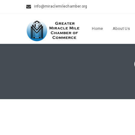
info@miraclemilechamber.org
Home
About Us