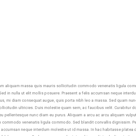
tiam aliquam massa quis mauris sollicitudin commodo venenatis ligula com
. Sed in nulla ut elit mollis posuere. Praesent a felis accumsan neque inter
ibus, mi diam consequat augue, quis porta nibh leo a massa. Sed quam nunc, 
citudin ultricies. Duis molestie quam sem, ac faucibus velit. Curabitur dolor 
sl, eu pellentesque nunc diam eu purus. Aliquam a arcu ac arcu aliquam vulp
in commodo venenatis ligula commodo. Sed blandit convallis dignissim. Pell
lis accumsan neque interdum molestie ut id massa. In hac habitasse platea di